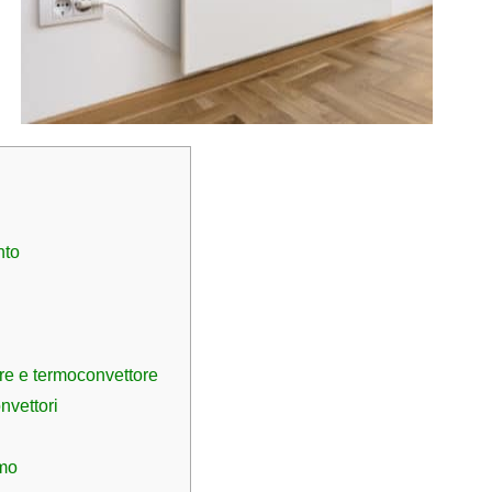
nto
ore e termoconvettore
vettori
umo