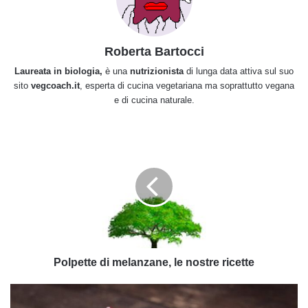
Roberta Bartocci
Laureata in biologia,
è una
nutrizionista
di lunga data attiva sul suo
sito
vegcoach.it
, esperta di cucina vegetariana ma soprattutto vegana
e di cucina naturale.
Polpette
di
melanzane,
le
nostre
ricette
Polpette di melanzane, le nostre ricette
Risotto
al