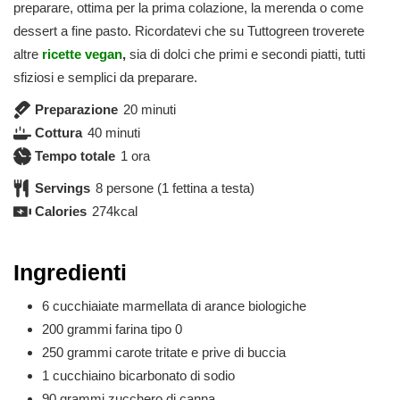
preparare, ottima per la prima colazione, la merenda o come
dessert a fine pasto. Ricordatevi che su Tuttogreen troverete
altre
ricette vegan
,
sia di dolci che primi e secondi piatti, tutti
sfiziosi e semplici da preparare.
minuti
Preparazione
20
minuti
minuti
Cottura
40
minuti
ora
Tempo totale
1
ora
Servings
8
persone (1 fettina a testa)
Calories
274
kcal
Ingredienti
6
cucchiaiate
marmellata di arance biologiche
200
grammi
farina tipo 0
250
grammi
carote tritate e prive di buccia
1
cucchiaino
bicarbonato di sodio
90
grammi
zucchero di canna