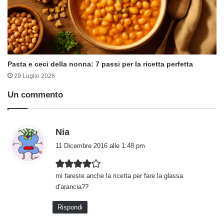
Pasta e ceci della nonna: 7 passi per la ricetta perfetta
29 Luglio 2026
Un commento
h
Nia
a
11 Dicembre 2016 alle 1:48 pm
d
e
mi fareste anche la ricetta per fare la glassa
t
d’arancia??
t
o
Rispondi
: