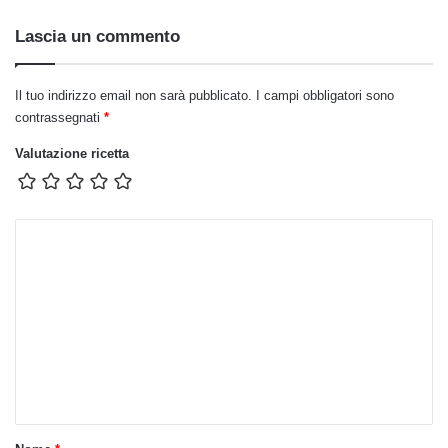
Lascia un commento
Il tuo indirizzo email non sarà pubblicato.
I campi obbligatori sono
contrassegnati
*
Valutazione ricetta
C
o
m
m
e
n
t
o