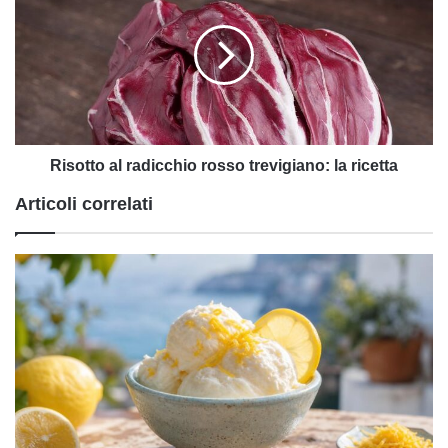
radicchio
rosso
trevigiano:
la
ricetta
Risotto al radicchio rosso trevigiano: la ricetta
Articoli correlati