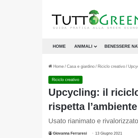
HOME
ANIMALI
BENESSERE N
Home
/
Casa e giardino
/
Riciclo creativo
/
Upcyc
Riciclo creativo
Upcycling: il ricicl
rispetta l’ambiente
Usato rianimato e rivalorizzat
Giovanna Ferraresi
13 Giugno 2021