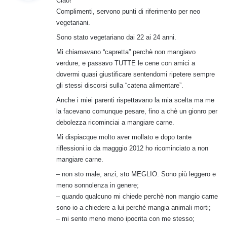
Ciao!
e
Complimenti, servono punti di riferimento per neo
t
vegetariani.
t
Sono stato vegetariano dai 22 ai 24 anni.
o
:
Mi chiamavano “capretta” perchè non mangiavo
verdure, e passavo TUTTE le cene con amici a
dovermi quasi giustificare sentendomi ripetere sempre
gli stessi discorsi sulla “catena alimentare”.
Anche i miei parenti rispettavano la mia scelta ma me
la facevano comunque pesare, fino a chè un gionro per
debolezza ricominciai a mangiare carne.
Mi dispiacque molto aver mollato e dopo tante
riflessioni io da magggio 2012 ho ricominciato a non
mangiare carne.
– non sto male, anzi, sto MEGLIO. Sono più leggero e
meno sonnolenza in genere;
– quando qualcuno mi chiede perchè non mangio carne
sono io a chiedere a lui perchè mangia animali morti;
– mi sento meno meno ipocrita con me stesso;