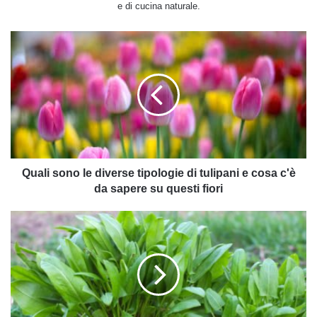
e di cucina naturale.
Quali
sono
le
diverse
tipologie
di
tulipani
e
cosa
c'è
Quali sono le diverse tipologie di tulipani e cosa c'è
da
da sapere su questi fiori
sapere
su
Tutto
questi
sull'erba
fiori
brusca
o
acetosa,
l'erba
spontanea