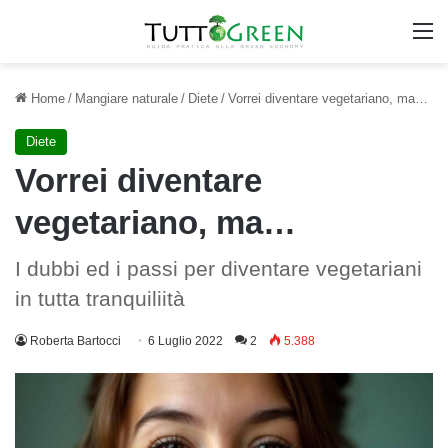
M
Home
/
Mangiare naturale
/
Diete
/
Vorrei diventare vegetariano, ma…
Diete
Vorrei diventare
vegetariano, ma…
I dubbi ed i passi per diventare vegetariani
in tutta tranquiliità
Roberta Bartocci
6 Luglio 2022
2
5.388