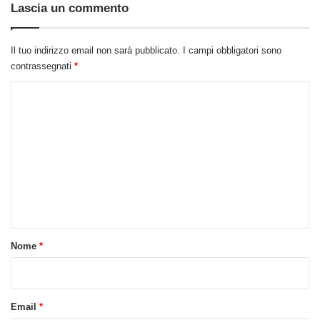
Lascia un commento
Il tuo indirizzo email non sarà pubblicato.
I campi obbligatori sono
contrassegnati
*
C
o
m
m
e
n
t
o
Nome
*
*
Email
*