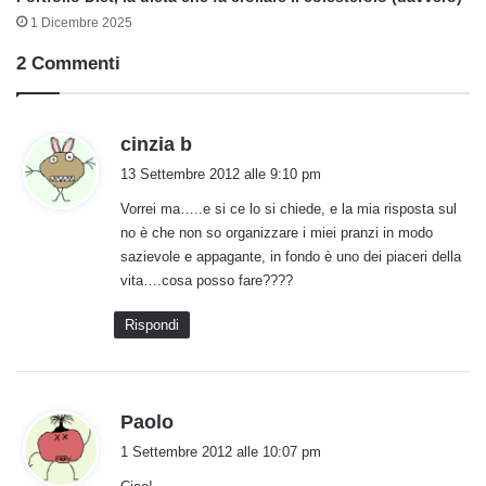
1 Dicembre 2025
2 Commenti
h
cinzia b
a
13 Settembre 2012 alle 9:10 pm
d
Vorrei ma…..e si ce lo si chiede, e la mia risposta sul
e
no è che non so organizzare i miei pranzi in modo
t
sazievole e appagante, in fondo è uno dei piaceri della
t
vita….cosa posso fare????
o
:
Rispondi
h
Paolo
a
1 Settembre 2012 alle 10:07 pm
d