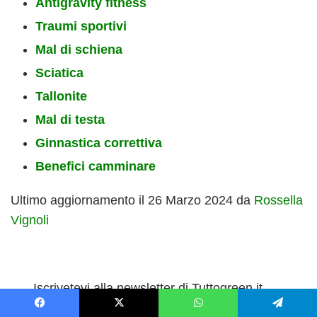
Antigravity fitness
Traumi sportivi
Mal di schiena
Sciatica
Tallonite
Mal di testa
Ginnastica correttiva
Benefici camminare
Ultimo aggiornamento il 26 Marzo 2024 da
Rossella
Vignoli
Iscrivetevi alla newsletter di Tuttogreen.it
per rimanere aggiornati sulle ultime novità.
Facebook
X
WhatsApp
Telegram