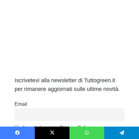
Iscrivetevi alla newsletter di Tuttogreen.it
per rimanere aggiornati sulle ultime novità.
Email
Accetta la nostra Privacy Policy
Facebook
X
WhatsApp
Telegram