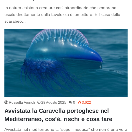
In natura esistono creature così straordinarie che sembrano
uscite direttamente dalla tavolozza di un pittore. È il caso dello
scarabeo…
Rossella Vignoli
28 Agosto 2025
0
3.622
Avvistata la Caravella portoghese nel
Mediterraneo, cos’è, rischi e cosa fare
Avvistata nel mediterraeno la “super-medusa” che non è una vera