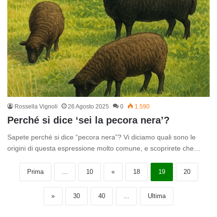
Rossella Vignoli
26 Agosto 2025
0
1.590
Perché si dice ‘sei la pecora nera’?
Sapete perché si dice “pecora nera”? Vi diciamo quali sono le
origini di questa espressione molto comune, e scoprirete che…
Prima
...
10
«
18
19
20
»
30
40
...
Ultima