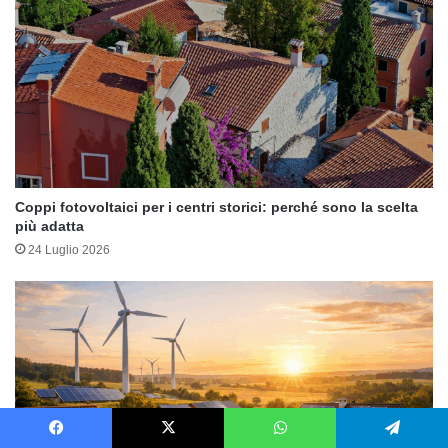
Coppi fotovoltaici per i centri storici: perché sono la scelta
più adatta
24 Luglio 2026
Facebook
X
WhatsApp
Telegram