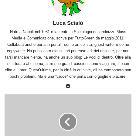
Luca Scialò
Nato a Napoli nel 1981 e laureato in Sociologia con indirizzo Mass
Media e Comunicazione, scrive per TuttoGreen da maggio 2011.
Collabora anche per altri portali, come articolista, ghost writer e come
copywriter. Ha pubblicato alcuni libri per case editrici online e, per non
farsi mancare niente, ha anche un suo blog: Le voci di dentro. Oltre alla
scrittura e al cinema, altre sue grandi passioni sono viaggiare, il buon
cibo e l’Inter. Quest’ultima, per la città in cui vive, gli ha comportato non
pochi problemi. Ma è una "croce" che porta con orgoglio e piacere.
Facebook
Come
preparare
il
Cous
cous
di
kamut