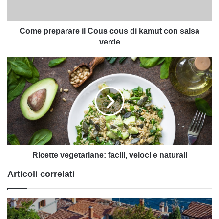
con
salsa
verde
Come preparare il Cous cous di kamut con salsa
verde
Ricette
vegetariane:
facili,
veloci
e
naturali
Ricette vegetariane: facili, veloci e naturali
Articoli correlati