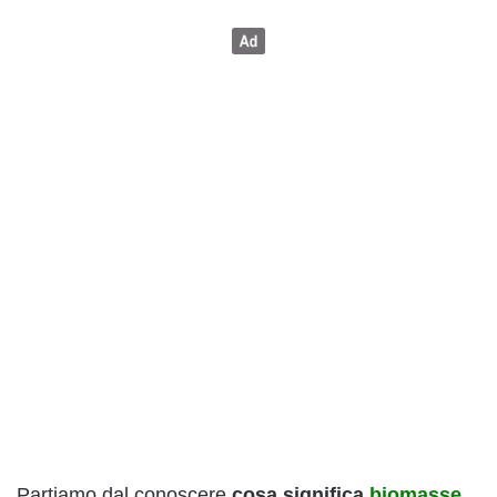
Partiamo dal conoscere
cosa significa
biomasse
.