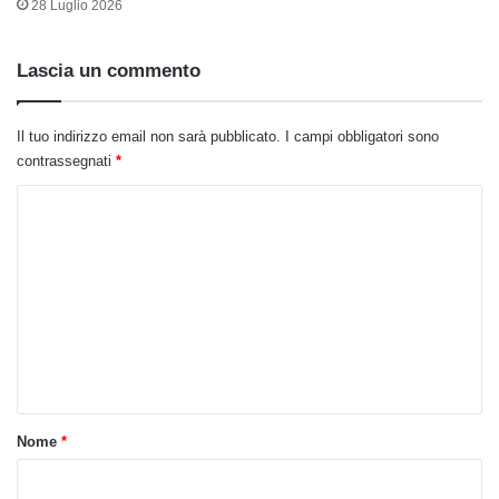
28 Luglio 2026
Lascia un commento
Il tuo indirizzo email non sarà pubblicato.
I campi obbligatori sono
contrassegnati
*
C
o
m
m
e
n
t
o
Nome
*
*