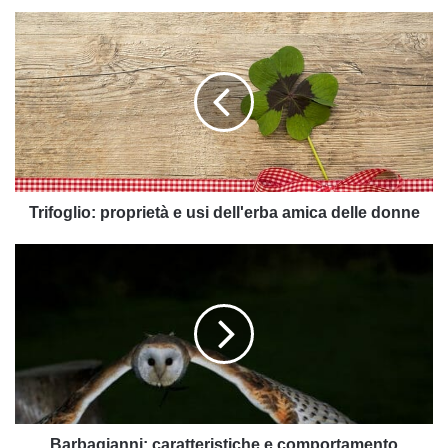
Trifoglio:
proprietà
e
usi
dell'erba
amica
delle
donne
Trifoglio: proprietà e usi dell'erba amica delle donne
Barbagianni:
caratteristiche
e
comportamento
peculiari
del
rapace
notturno
Barbagianni: caratteristiche e comportamento