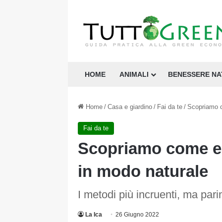
HOME
ANIMALI
BENESSERE N
Home
/
Casa e giardino
/
Fai da te
/
Scopriamo c
Fai da te
Scopriamo come el
in modo naturale
I metodi più incruenti, ma pari
La Ica
26 Giugno 2022