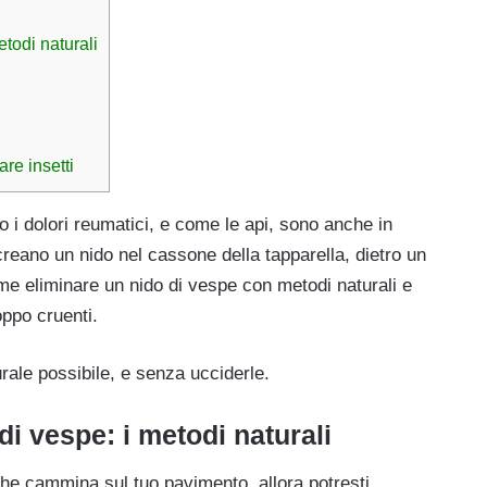
todi naturali
are insetti
o i dolori reumatici, e come le api, sono anche in
creano un nido nel cassone della tapparella, dietro un
me eliminare un nido di vespe con metodi naturali e
oppo cruenti.
rale possibile, e senza ucciderle.
i vespe: i metodi naturali
che cammina sul tuo pavimento, allora potresti