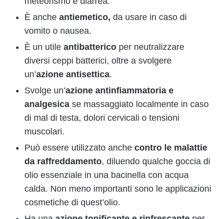
meteorismo e diarrea.
È anche
antiemetico,
da usare in caso di
vomito o nausea.
È un utile
antibatterico
per neutralizzare
diversi ceppi batterici, oltre a svolgere
un’
azione antisettica
.
Svolge un’
azione antinfiammatoria e
analgesica
se massaggiato localmente in caso
di mal di testa, dolori cervicali o tensioni
muscolari.
Può essere utilizzato anche
contro le malattie
da raffreddamento
, diluendo qualche goccia di
olio essenziale in una bacinella con acqua
calda. Non meno importanti sono le applicazioni
cosmetiche di quest’olio.
Ha una
azione tonificante e rinfrescante
per