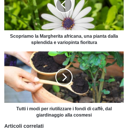
una
pianta
dalla
splendida
e
variopinta
Scopriamo la Margherita africana, una pianta dalla
fioritura
splendida e variopinta fioritura
Tutti
i
modi
per
riutilizzare
i
fondi
di
caffè,
dal
Tutti i modi per riutilizzare i fondi di caffè, dal
giardinaggio
giardinaggio alla cosmesi
alla
Articoli correlati
cosmesi