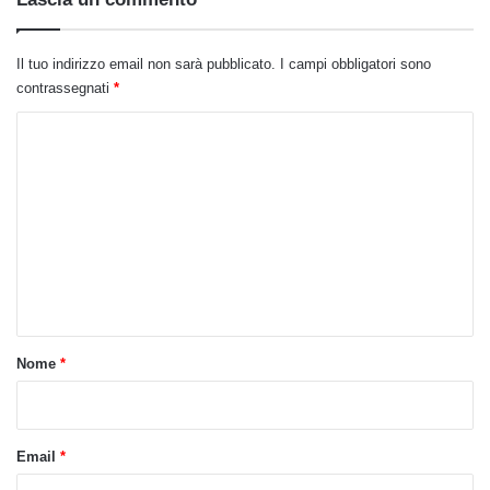
Il tuo indirizzo email non sarà pubblicato.
I campi obbligatori sono
contrassegnati
*
C
o
m
m
e
n
t
o
Nome
*
*
Email
*