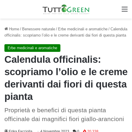
M
Home
/
Benessere naturale
/
Erbe medicinali e aromatiche
/
Calendula
officinalis: scopriamo l’olio e le creme derivanti dai fiori di questa pianta
Erbe medicinali e aromatiche
Calendula officinalis:
scopriamo l’olio e le creme
derivanti dai fiori di questa
pianta
Proprietà e benefici di questa pianta
officinale dai magnifici fiori giallo-arancioni
Erika Facciolla
4 Novembre 2023
0
20.338