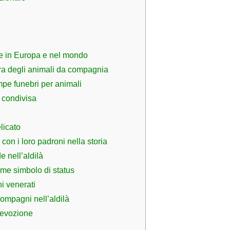
one in Europa e nel mondo
ra degli animali da compagnia
pe funebri per animali
 condivisa
licato
con i loro padroni nella storia
e nell’aldilà
me simbolo di status
i venerati
compagni nell’aldilà
devozione