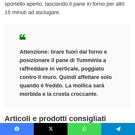
sportello aperto, lasciando il pane in forno per altri
15 minuti ad asciugare.
Attenzione: tirare fuori dal forno e
posizionare il pane di Tumminia a
raffreddare in verticale, poggiato
contro il muro. Quindi affettare solo
quando è freddo. La mollica sarà
morbida e la crosta croccante.
Articoli e prodotti consigliati
Altri articoli che ti potrebbero interessare:
Facebook
X
WhatsApp
Telegram