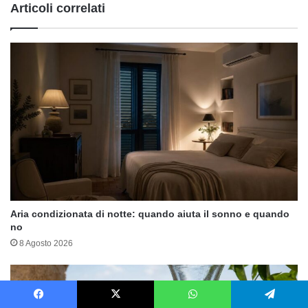
Articoli correlati
Aria condizionata di notte: quando aiuta il sonno e quando
no
8 Agosto 2026
Facebook
X
WhatsApp
Telegram