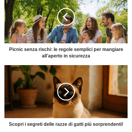
rischi:
le
regole
semplici
per
mangiare
all’aperto
in
Picnic senza rischi: le regole semplici per mangiare
sicurezza
all’aperto in sicurezza
Scopri
i
segreti
delle
razze
di
gatti
più
sorprendenti!
Scopri i segreti delle razze di gatti più sorprendenti!