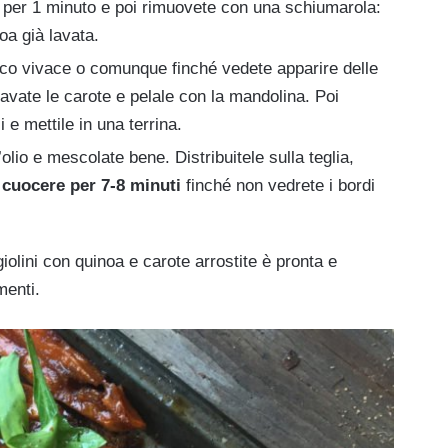
a per 1 minuto e poi rimuovete con una schiumarola:
oa già lavata.
oco vivace o comunque finché vedete apparire delle
 lavate le carote e pelale con la mandolina. Poi
i e mettile in una terrina.
olio e mescolate bene. Distribuitele sulla teglia,
e
cuocere per 7-8 minuti
finché non vedrete i bordi
giolini con quinoa e carote arrostite è pronta e
menti.