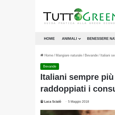
HOME
ANIMALI
BENESSERE N
Home
/
Mangiare naturale
/
Bevande
/
Italiani s
Bevande
Italiani sempre più 
raddoppiati i cons
Luca Scialò
5 Maggio 2018