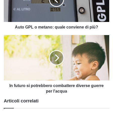
quale
conviene
di
più?
Auto GPL o metano: quale conviene di più?
In
futuro
si
potrebbero
combattere
diverse
guerre
per
l'acqua
In futuro si potrebbero combattere diverse guerre
per l'acqua
Articoli correlati