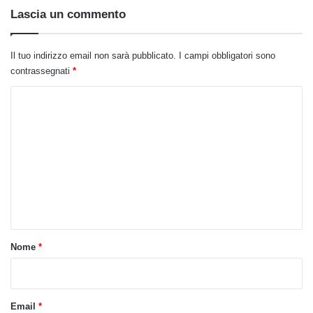
Lascia un commento
Il tuo indirizzo email non sarà pubblicato.
I campi obbligatori sono
contrassegnati
*
C
o
m
m
e
n
t
o
Nome
*
*
Email
*