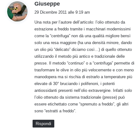
h
Giuseppe
a
29 Dicembre 2011 alle 9:19 am
d
Una nota per l’autore dell’articolo: l’olio ottenuto da
e
estrazione a freddo tramite i macchinari modernissimi
t
come la “centrifuga” non dà una qualità migliore bensì
t
solo una resa maggiore (ha una densità minore, dando
o
un olio più “delicato” diciamo così…) di quello ottenuto
:
utilizzando il metodo più antico e tradizionale delle
presse. Il metodo “continuo” o a “centrifuga” permette di
trasformare le olive in olio più velocemente e con meno
manodopera ma si rischia di estrarlo a temperature più
elevate di 30° bruciando i polifenoni, i potenti
antiossidanti presenti nell’olio extravergine. Infatti solo
l’olio ottenuto da sistema tradizionale (presse) può
essere etichettato come “spremuto a freddo”, gli altri
sono “estratti a freddo”.
Rispondi