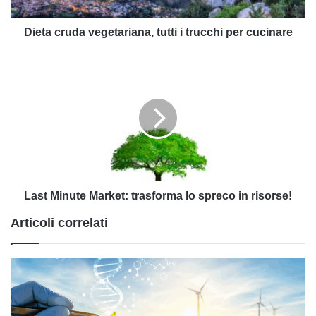
cucinare
Dieta cruda vegetariana, tutti i trucchi per cucinare
Last
Minute
Market:
trasforma
lo
spreco
in
risorse!
Last Minute Market: trasforma lo spreco in risorse!
Articoli correlati