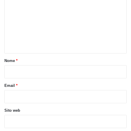
o
m
m
e
n
t
o
Nome
*
*
Email
*
Sito web