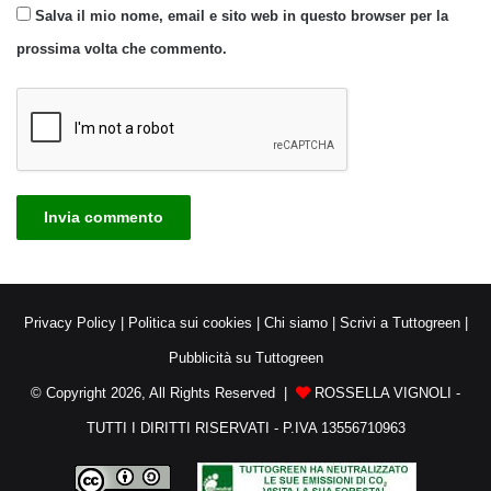
Salva il mio nome, email e sito web in questo browser per la
prossima volta che commento.
Privacy Policy
|
Politica sui cookies
|
Chi siamo
|
Scrivi a Tuttogreen
|
Pubblicità su Tuttogreen
© Copyright 2026, All Rights Reserved |
ROSSELLA VIGNOLI -
TUTTI I DIRITTI RISERVATI - P.IVA 13556710963