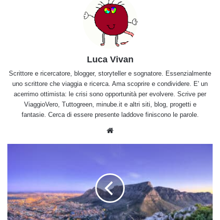
Luca Vivan
Scrittore e ricercatore, blogger, storyteller e sognatore. Essenzialmente
uno scrittore che viaggia e ricerca. Ama scoprire e condividere. E' un
acerrimo ottimista: le crisi sono opportunità per evolvere. Scrive per
ViaggioVero, Tuttogreen, minube.it e altri siti, blog, progetti e
fantasie. Cerca di essere presente laddove finiscono le parole.
Website
Dieta
cruda
vegetariana,
tutti
i
trucchi
per