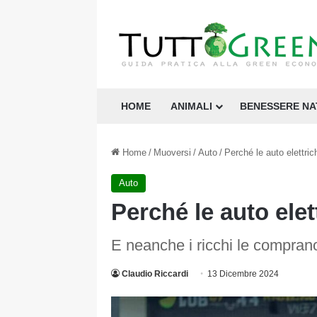
HOME
ANIMALI
BENESSERE N
Home
/
Muoversi
/
Auto
/
Perché le auto elettri
Auto
Perché le auto ele
E neanche i ricchi le compran
Claudio Riccardi
13 Dicembre 2024