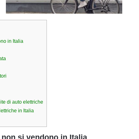
no in Italia
ata
tori
te di auto elettriche
ttriche in Italia
 non si vendono in Italia