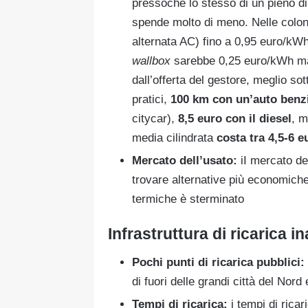
pressoché lo stesso di un pieno di 
spende molto di meno. Nelle colon
alternata AC) fino a 0,95 euro/kWh 
wallbox
sarebbe 0,25 euro/kWh ma
dall’offerta del gestore, meglio so
pratici,
100 km con un’auto benz
citycar),
8,5 euro con il diesel
, m
media cilindrata
costa tra 4,5-6 e
Mercato dell’usato:
iI mercato del
trovare alternative più economiche
termiche è sterminato
Infrastruttura di ricarica 
Pochi punti di ricarica pubblici:
di fuori delle grandi città del Nord 
Tempi di ricarica:
i tempi di rica