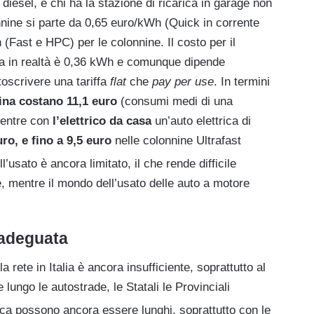
diesel, e chi ha la stazione di ricarica in garage non
nine si parte da 0,65 euro/kWh (Quick in corrente
(Fast e HPC) per le colonnine. Il costo per il
 in realtà è 0,36 kWh e comunque dipende
ttoscrivere una tariffa
flat
che
pay per use
. In termini
ina costano 11,1 euro
(consumi medi di una
entre con
l’elettrico da casa
un’auto elettrica di
uro, e fino a 9,5 euro
nelle colonnine Ultrafast
l’usato è ancora limitato, il che rende difficile
, mentre il mondo dell’usato delle auto a motore
inadeguata
la rete in Italia è ancora insufficiente, soprattutto al
e lungo le autostrade, le Statali le Provinciali
rica possono ancora essere lunghi, soprattutto con le