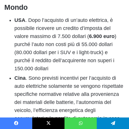
Mondo
USA
. Dopo l’acquisto di un’auto elettrica, è
possibile ricevere un credito d’imposta del
valore massimo di 7.500 dollari (
6.900 euro
)
purché l’auto non costi più di 55.000 dollari
(80.000 dollari per i SUV e i light-truck) e
purché il reddito dell’acquirente non superi i
150.000 dollari
Cina
. Sono previsti incentivi per l’acquisto di
auto elettriche solamente se vengono rispettate
specifiche normative relative alla provenienza
dei materiali delle batterie, l’autonomia del
veicolo, l’efficienza energetica degli
accumulatori e la perdita di autonomia in caso
di freddo molto intenso. Al momento, i modelli
Facebook
X
WhatsApp
Telegram