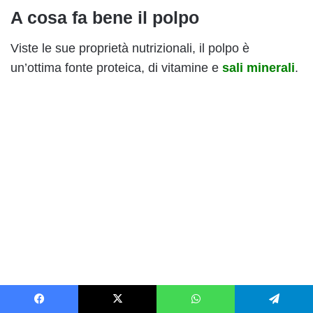
A cosa fa bene il polpo
Viste le sue proprietà nutrizionali, il polpo è
un’ottima fonte proteica, di vitamine e
sali minerali
.
Facebook
X
WhatsApp
Telegram