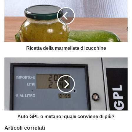
marmellata
di
zucchine
Ricetta della marmellata di zucchine
Auto
GPL
o
metano:
quale
conviene
di
più?
Auto GPL o metano: quale conviene di più?
Articoli correlati