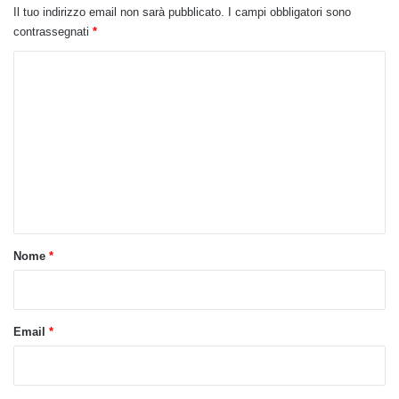
Il tuo indirizzo email non sarà pubblicato.
I campi obbligatori sono
contrassegnati
*
C
o
m
m
e
n
t
o
Nome
*
*
Email
*