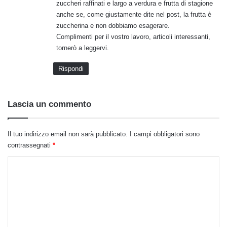
zuccheri raffinati e largo a verdura e frutta di stagione
o
anche se, come giustamente dite nel post, la frutta è
:
zuccherina e non dobbiamo esagerare.
Complimenti per il vostro lavoro, articoli interessanti,
tornerò a leggervi.
Rispondi
Lascia un commento
Il tuo indirizzo email non sarà pubblicato.
I campi obbligatori sono
contrassegnati
*
C
o
m
m
e