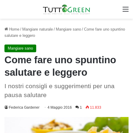
M
Home
/
Mangiare naturale
/
Mangiare sano
/
Come fare uno spuntino
salutare e leggero
Mangiare sano
Come fare uno spuntino
salutare e leggero
I nostri consigli e suggerimenti per una
pausa salutare
Federica Gardener
4 Maggio 2016
1
11.833