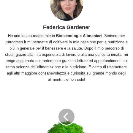
Federica Gardener
Ho una laurea magistrale in
Biotecnologie Alimentari
. Scrivere per
tuttogreen.it mi permette di coltivare la mia passione per la nutrizione e
più in generale per il benessere e la salute. Dopo il mio percorso di
studi, grazie alla mia esperienza di lavoro e alla mia curiosità innata, mi
tengo aggiornata costantemente grazie a letture ed approfondimenti sul
tema scienza dell'alimentazione e la nutrizione. E cerco di trasmettere
agli altri maggiore consapevolezza e curiosità sul grande mondo degli
alimenti… e non solo!
Torta
al
cioccolato
fondente:
ricetta
ed
ingredienti