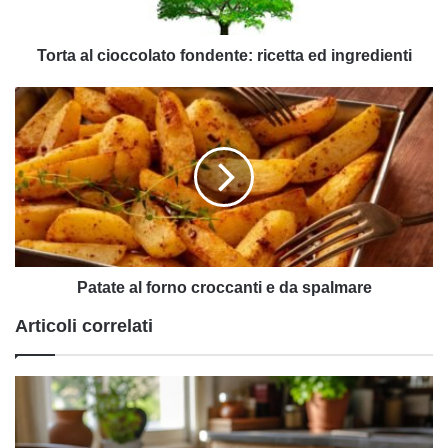
Torta al cioccolato fondente: ricetta ed ingredienti
Patate
al
forno
croccanti
e
da
spalmare
Patate al forno croccanti e da spalmare
Articoli correlati