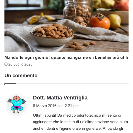
Mandorle ogni giorno: quante mangiarne e i benefici più utili
26 Luglio 2026
Un commento
h
Dott. Mattia Ventriglia
a
8 Marzo 2016 alle 2:21 pm
d
Ottimi spunti! Da medico odontotecnico mi sento di
e
aggiungere che la scelta di un’alimentazione sana aiuta
t
anche i denti e l’igiene orale in generale. Al bando gli
t