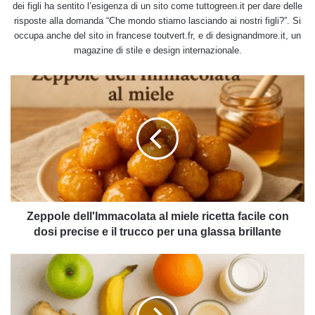
dei figli ha sentito l’esigenza di un sito come tuttogreen.it per dare delle
risposte alla domanda “Che mondo stiamo lasciando ai nostri figli?”. Si
occupa anche del sito in francese toutvert.fr, e di designandmore.it, un
magazine di stile e design internazionale.
Zeppole
dell'Immacolata
al
miele
ricetta
facile
con
dosi
precise
e
Zeppole dell'Immacolata al miele ricetta facile con
il
dosi precise e il trucco per una glassa brillante
trucco
per
5
una
ricette
glassa
di
brillante
frullati