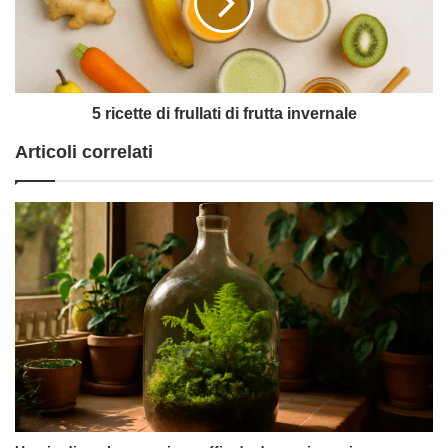
di
frutta
invernale
5 ricette di frullati di frutta invernale
Articoli correlati