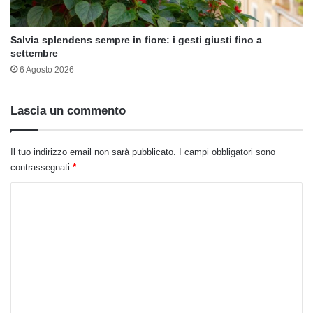
Salvia splendens sempre in fiore: i gesti giusti fino a
settembre
6 Agosto 2026
Lascia un commento
Il tuo indirizzo email non sarà pubblicato.
I campi obbligatori sono
contrassegnati
*
C
o
m
m
e
n