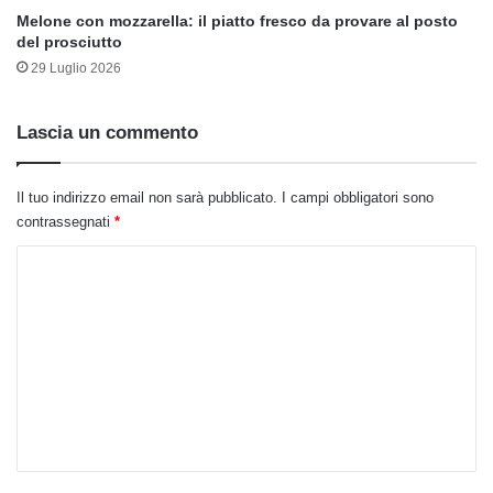
Melone con mozzarella: il piatto fresco da provare al posto
del prosciutto
29 Luglio 2026
Lascia un commento
Il tuo indirizzo email non sarà pubblicato.
I campi obbligatori sono
contrassegnati
*
C
o
m
m
e
n
t
o