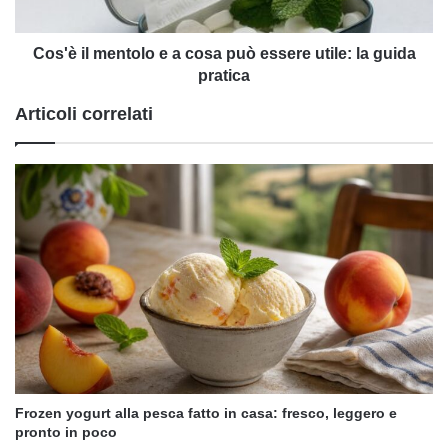
essere
utile:
la
Cos'è il mentolo e a cosa può essere utile: la guida
guida
pratica
pratica
Articoli correlati
Frozen yogurt alla pesca fatto in casa: fresco, leggero e
pronto in poco