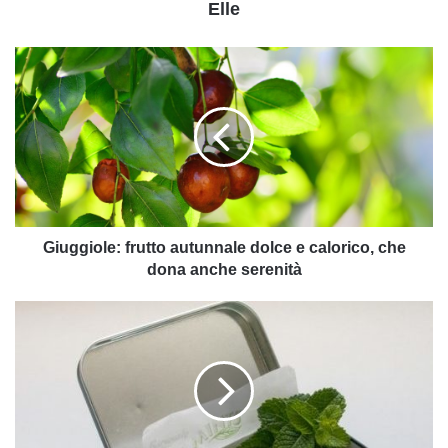
Elle
Giuggiole:
frutto
autunnale
dolce
e
calorico,
che
dona
anche
serenità
Giuggiole: frutto autunnale dolce e calorico, che
dona anche serenità
Cos'è
il
mentolo
e
a
cosa
può