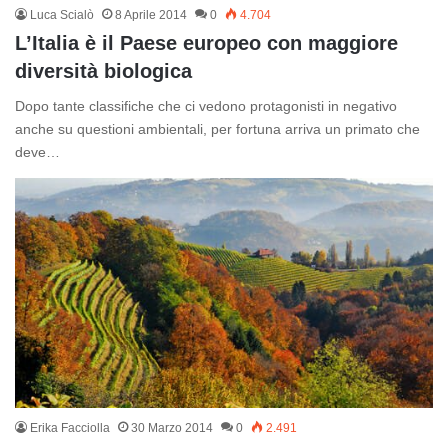
Luca Scialò
8 Aprile 2014
0
4.704
L’Italia è il Paese europeo con maggiore
diversità biologica
Dopo tante classifiche che ci vedono protagonisti in negativo
anche su questioni ambientali, per fortuna arriva un primato che
deve…
Erika Facciolla
30 Marzo 2014
0
2.491