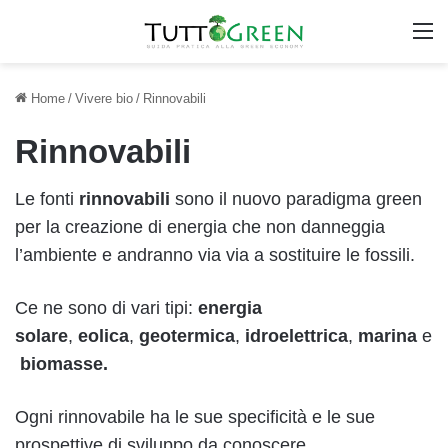
M
Home
/
Vivere bio
/
Rinnovabili
Rinnovabili
Le fonti
rinnovabili
sono il nuovo paradigma green
per la creazione di energia che non danneggia
l’ambiente e andranno via via a sostituire le fossili.
Ce ne sono di vari tipi:
energia
solare
,
eolica
,
geotermica
,
idroelettrica
,
marina
e
biomasse.
Ogni rinnovabile ha le sue specificità e le sue
prospettive di sviluppo da conoscere.