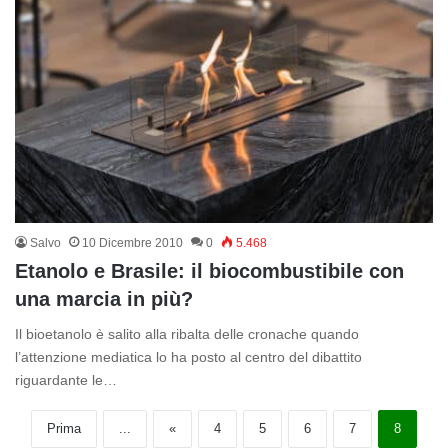
Salvo
10 Dicembre 2010
0
5.468
Etanolo e Brasile: il biocombustibile con
una marcia in più?
Il bioetanolo è salito alla ribalta delle cronache quando
l’attenzione mediatica lo ha posto al centro del dibattito
riguardante le…
Prima
...
«
4
5
6
7
8