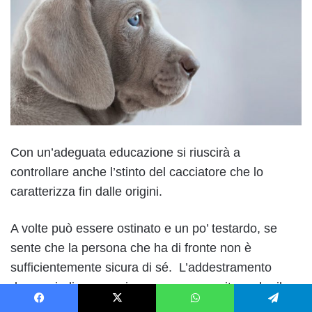
Con un’adeguata educazione si riuscirà a
controllare anche l’stinto del cacciatore che lo
caratterizza fin dalle origini.
A volte può essere ostinato e un po’ testardo, se
sente che la persona che ha di fronte non è
sufficientemente sicura di sé. L’addestramento
deve quindi essere sia precoce, per evitare che il
cane sviluppi cattive abitudini.
Facebook
X
WhatsApp
Telegram