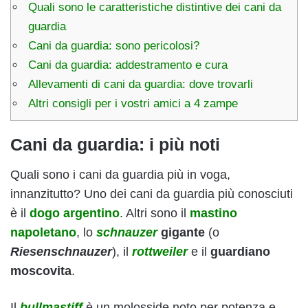
Quali sono le caratteristiche distintive dei cani da
guardia
Cani da guardia: sono pericolosi?
Cani da guardia: addestramento e cura
Allevamenti di cani da guardia: dove trovarli
Altri consigli per i vostri amici a 4 zampe
Cani da guardia: i più noti
Quali sono i cani da guardia più in voga,
innanzitutto? Uno dei cani da guardia più conosciuti
è il
dogo argentino
. Altri sono il
mastino
napoletano
, lo
schnauzer
gigante
(o
Riesenschnauzer
), il
rottweiler
e il
guardiano
moscovita
.
Il
bullmastiff
è un molosside noto per potenza e