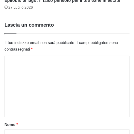
Epilobio al lago: il falso pericolo per il tuo cane in estate
27 Luglio 2026
Lascia un commento
Il tuo indirizzo email non sarà pubblicato.
I campi obbligatori sono
contrassegnati
*
C
o
m
m
e
n
t
o
Nome
*
*