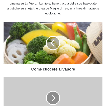
cinema su La Vie En Lumière, tiene traccia delle sue trasvolate
artistiche su she)art. e crea Le Maglie di Tea, una linea di magliette
ecologiche.
Come
cuocere
al
vapore
Come cuocere al vapore
Happy
hour
e
dieta:
un
matrimonio