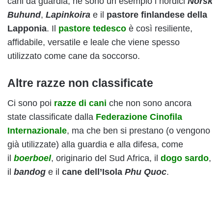
cani da guardia, ne sono un esempio i nordici
Norsk
Buhund
,
Lapinkoira
e il
pastore finlandese della
Lapponia
. Il
pastore tedesco
è così resiliente,
affidabile, versatile e leale che viene spesso
utilizzato come cane da soccorso.
Altre razze non classificate
Ci sono poi
razze di cani
che non sono ancora
state classificate dalla
Federazione Cinofila
Internazionale
, ma che ben si prestano (o vengono
già utilizzate) alla guardia e alla difesa, come
il
boerboel
, originario del Sud Africa, il
dogo sardo
,
il
bandog
e il
cane dell’Isola
Phu Quoc
.