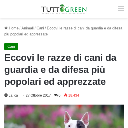
M
Home
/
Animali
/
Cani
/
Eccovi le razze di cani da guardia e da difesa
più popolari ed apprezzate
Cani
Eccovi le razze di cani da
guardia e da difesa più
popolari ed apprezzate
La Ica
27 Ottobre 2017
0
18.434