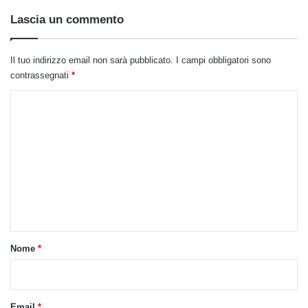
Lascia un commento
Il tuo indirizzo email non sarà pubblicato.
I campi obbligatori sono
contrassegnati
*
C
o
m
m
e
n
t
o
Nome
*
*
Email
*