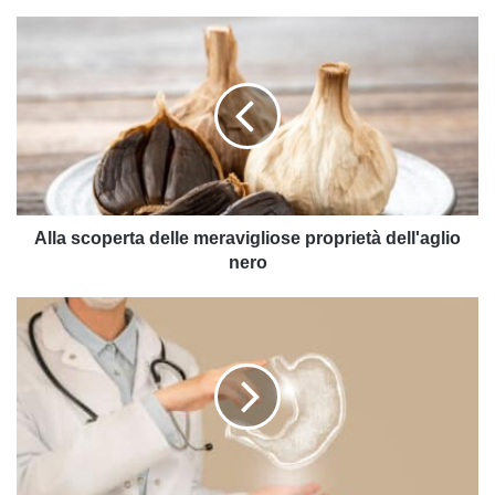
Alla
scoperta
delle
meravigliose
proprietà
dell'aglio
nero
Alla scoperta delle meravigliose proprietà dell'aglio
nero
Gastrite
e
colite
differenze:
ecco
quali
sono