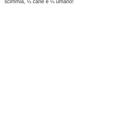
scimmia, ¼ cane e ¼ umano!