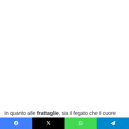
In quanto alle
frattaglie
, sia il fegato che il cuore
possono essere serviti crudi, mentre gli ortaggi e la
Facebook
X
WhatsApp
Telegram