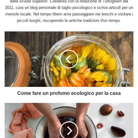
dalle scuole superiori. Collabora con la redazione di Tuttogreen dal
2011, cura un blog personale di taglio psicologico e scrive articoli per un
mensile locale. Nel tempo libero ama passeggiare nei boschi e visitare i
piccoli borghi, riscoprendo le antiche tradizioni d'un tempo.
Come
fare
un
profumo
ecologico
per
la
casa
Come fare un profumo ecologico per la casa
Scopriamo
insieme
come
tingere
i