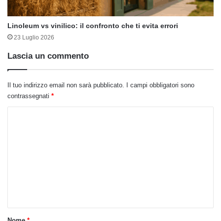
Linoleum vs vinilico: il confronto che ti evita errori
23 Luglio 2026
Lascia un commento
Il tuo indirizzo email non sarà pubblicato.
I campi obbligatori sono
contrassegnati
*
C
o
m
m
e
n
t
o
Nome
*