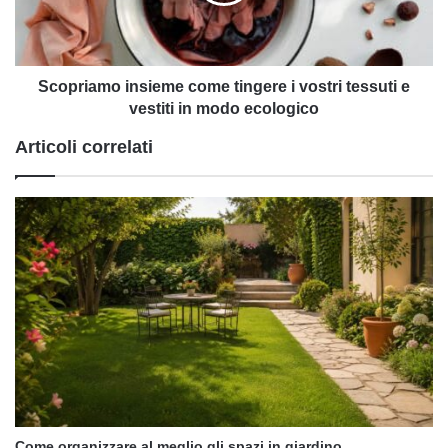
vostri
tessuti
e
vestiti
in
Scopriamo insieme come tingere i vostri tessuti e
modo
vestiti in modo ecologico
ecologico
Articoli correlati
Come organizzare al meglio gli spazi in giardino