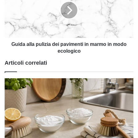
dei
pavimenti
in
marmo
in
modo
ecologico
Guida alla pulizia dei pavimenti in marmo in modo
ecologico
Articoli correlati