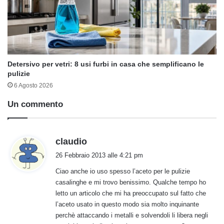
Detersivo per vetri: 8 usi furbi in casa che semplificano le
pulizie
6 Agosto 2026
Un commento
h
claudio
a
26 Febbraio 2013 alle 4:21 pm
d
Ciao anche io uso spesso l’aceto per le pulizie
e
casalinghe e mi trovo benissimo. Qualche tempo ho
t
letto un articolo che mi ha preoccupato sul fatto che
t
l’aceto usato in questo modo sia molto inquinante
o
perchè attaccando i metalli e solvendoli li libera negli
: