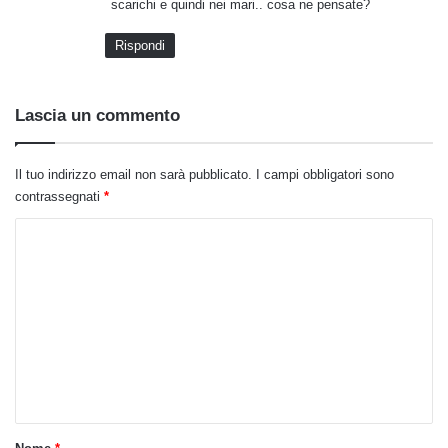
scarichi e quindi nei mari.. cosa ne pensate?
Rispondi
Lascia un commento
Il tuo indirizzo email non sarà pubblicato.
I campi obbligatori sono
contrassegnati
*
C
o
m
m
e
n
t
o