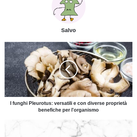
Salvo
I
funghi
Pleurotus:
versatili
e
con
diverse
proprietà
benefiche
per
I funghi Pleurotus: versatili e con diverse proprietà
l'organismo
benefiche per l'organismo
Guida
alla
pulizia