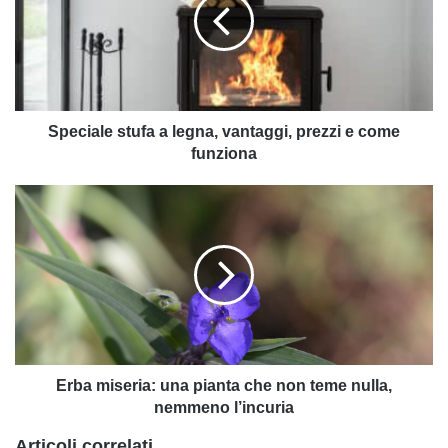
legna,
vantaggi,
prezzi
e
come
funziona
Speciale stufa a legna, vantaggi, prezzi e come
funziona
Erba
miseria:
una
pianta
che
non
teme
nulla,
nemmeno
l’incuria
Erba miseria: una pianta che non teme nulla,
nemmeno l’incuria
Articoli correlati