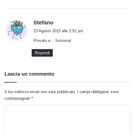
h
Stefano
a
23 Agosto 2015 alle 2:52 pm
d
Provato e… funziona!
e
t
Rispondi
t
o
:
Lascia un commento
Il tuo indirizzo email non sarà pubblicato.
I campi obbligatori sono
contrassegnati
*
C
o
m