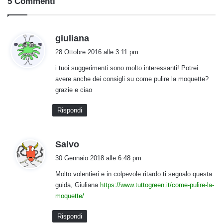
5 Commenti
h
giuliana
a
28 Ottobre 2016 alle 3:11 pm
d
i tuoi suggerimenti sono molto interessanti! Potrei
e
avere anche dei consigli su come pulire la moquette?
t
grazie e ciao
t
o
Rispondi
:
h
Salvo
a
30 Gennaio 2018 alle 6:48 pm
d
Molto volentieri e in colpevole ritardo ti segnalo questa
e
guida, Giuliana
https://www.tuttogreen.it/come-pulire-la-
t
moquette/
t
o
Rispondi
: