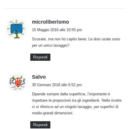
h
microliberismo
a
15 Maggio 2016 alle 10:55 pm
d
Scusate, ma non ho capito bene. Le dosi usate sono
e
per un unico lavaggio?
t
t
Rispondi
o
:
h
Salvo
a
30 Gennaio 2018 alle 6:52 pm
d
Dipende sempre dalla superficie, l’importante è
e
rispettare le proporzioni tra gli ingredienti. Nelle ricette
t
ci si riferisce ad un singolo lavaggio, per superfici di
t
medio-grandi dimensioni.
o
:
Rispondi