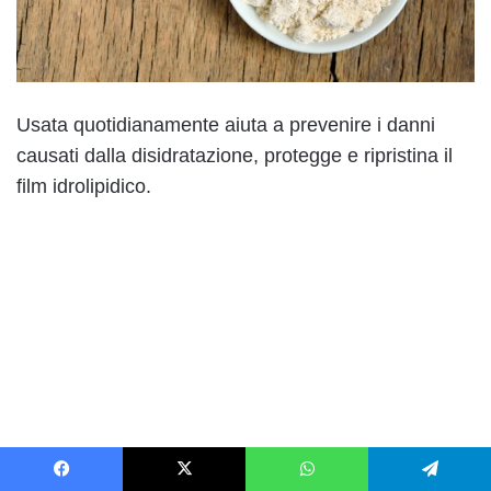
Usata quotidianamente aiuta a prevenire i danni
causati dalla disidratazione, protegge e ripristina il
film idrolipidico.
Facebook
X
WhatsApp
Telegram