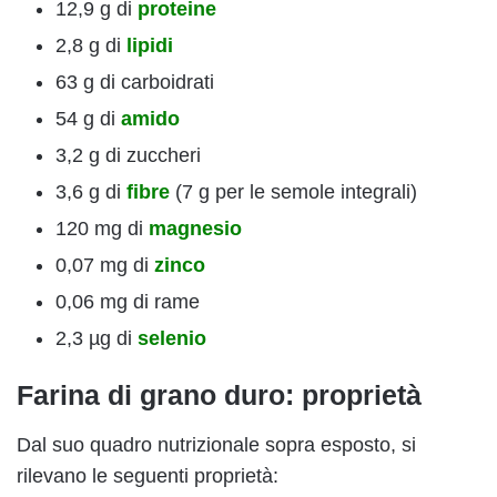
12,9 g di
proteine
2,8 g di
lipidi
63 g di carboidrati
54 g di
amido
3,2 g di zuccheri
3,6 g di
fibre
(7 g per le semole integrali)
120 mg di
magnesio
0,07 mg di
zinco
0,06 mg di rame
2,3 µg di
selenio
Farina di grano duro: proprietà
Dal suo quadro nutrizionale sopra esposto, si
rilevano le seguenti proprietà: