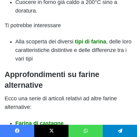
Cuocere in forno già caldo a 200°C sino a
doratura.
Ti potrebbe interessare
Alla scoperta dei diversi
tipi di farina
, delle loro
caratteristiche distintive e delle differenze tra i
vari tipi
Approfondimenti su farine
alternative
Ecco una serie di articoli relativi ad altre farine
alternative:
Farina di castagne
Farina di teff
Facebook
X
WhatsApp
Telegram