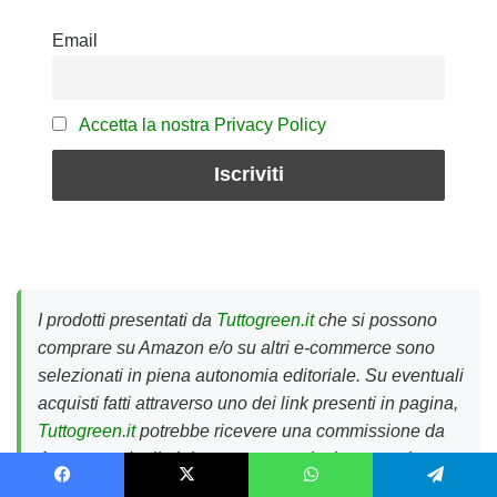
Email
Accetta la nostra Privacy Policy
I prodotti presentati da
Tuttogreen.it
che si possono
comprare su Amazon e/o su altri e-commerce sono
selezionati in piena autonomia editoriale. Su eventuali
acquisti fatti attraverso uno dei link presenti in pagina,
Tuttogreen.it
potrebbe ricevere una commissione da
Amazon o dagli altri e-commerce citati, senza che
cambi il prezzo di vendita per il cliente finale. I prezzi
Facebook
X
WhatsApp
Telegram