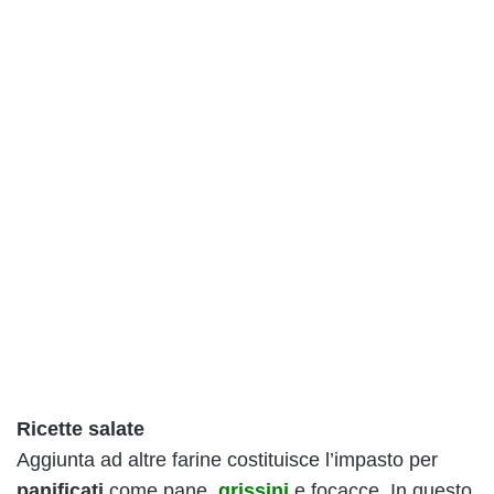
Ricette salate
Aggiunta ad altre farine costituisce l’impasto per
panificati
come pane,
grissini
e focacce. In questo