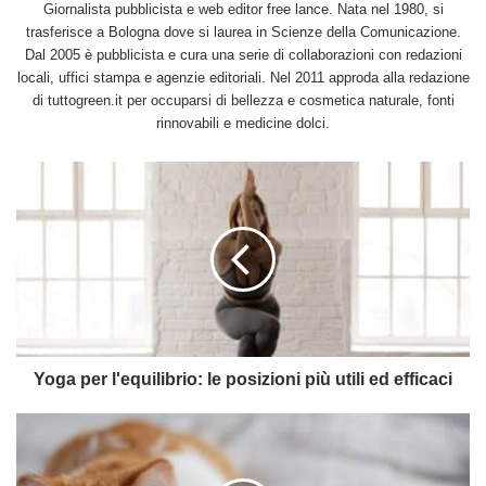
Giornalista pubblicista e web editor free lance. Nata nel 1980, si
trasferisce a Bologna dove si laurea in Scienze della Comunicazione.
Dal 2005 è pubblicista e cura una serie di collaborazioni con redazioni
locali, uffici stampa e agenzie editoriali. Nel 2011 approda alla redazione
di tuttogreen.it per occuparsi di bellezza e cosmetica naturale, fonti
rinnovabili e medicine dolci.
Yoga
per
l'equilibrio:
le
posizioni
più
utili
ed
efficaci
Yoga per l'equilibrio: le posizioni più utili ed efficaci
Quando
il
gatto