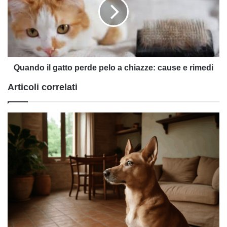
perde
pelo
a
chiazze:
cause
e
rimedi
Quando il gatto perde pelo a chiazze: cause e rimedi
Articoli correlati