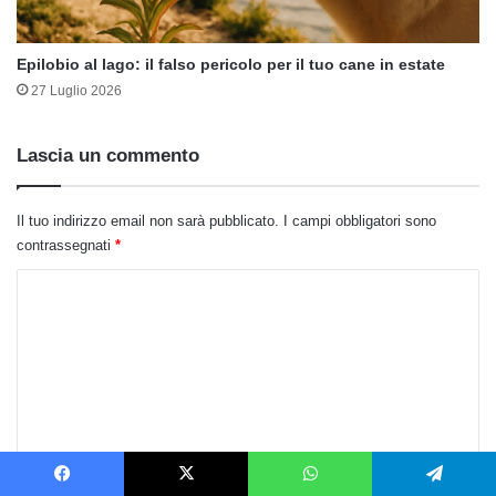
Epilobio al lago: il falso pericolo per il tuo cane in estate
27 Luglio 2026
Lascia un commento
Il tuo indirizzo email non sarà pubblicato.
I campi obbligatori sono
contrassegnati
*
C
o
m
m
e
n
t
Facebook
X
WhatsApp
Telegram