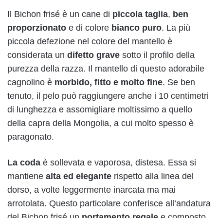
Il Bichon frisé è un cane di
piccola taglia
,
ben
proporzionato
e di colore
bianco puro
. La più
piccola defezione nel colore del mantello è
considerata un
difetto grave
sotto il profilo della
purezza della razza. Il mantello di questo adorabile
cagnolino è
morbido, fitto e molto fine
. Se ben
tenuto, il pelo può raggiungere anche i 10 centimetri
di lunghezza e assomigliare moltissimo a quello
della capra della Mongolia, a cui molto spesso è
paragonato.
La coda
è sollevata e vaporosa, distesa. Essa si
mantiene
alta ed elegante
rispetto alla linea del
dorso, a volte leggermente inarcata ma mai
arrotolata. Questo particolare conferisce all’andatura
del Bichon frisé un
portamento regale
e composto.