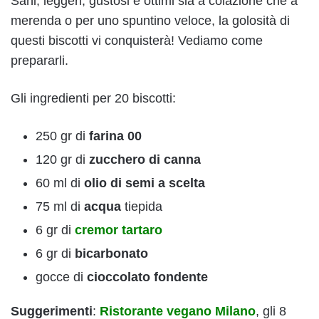
Sani, leggeri, gustosi e ottimi sia a colazione che a
merenda o per uno spuntino veloce, la golosità di
questi biscotti vi conquisterà! Vediamo come
prepararli.
Gli ingredienti per 20 biscotti:
250 gr di
farina 00
120 gr di
zucchero di canna
60 ml di
olio di semi a scelta
75 ml di
acqua
tiepida
6 gr di
cremor tartaro
6 gr di
bicarbonato
gocce di
cioccolato fondente
Suggerimenti
:
Ristorante vegano Milano
, gli 8