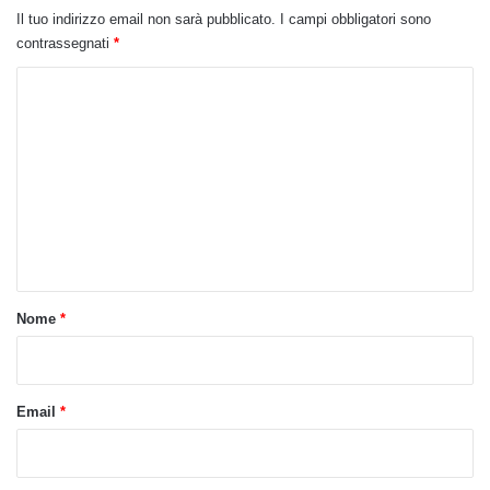
Il tuo indirizzo email non sarà pubblicato.
I campi obbligatori sono
contrassegnati
*
C
o
m
m
e
n
t
o
Nome
*
*
Email
*