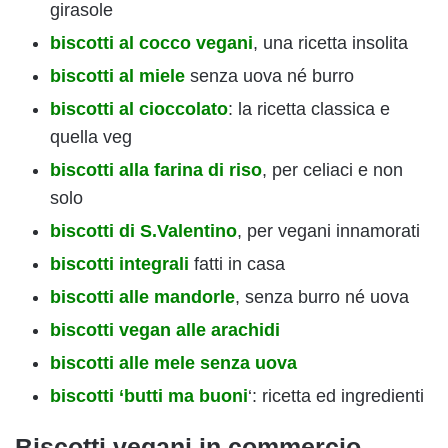
girasole
biscotti al cocco vegani
, una ricetta insolita
biscotti al miele
senza uova né burro
biscotti al cioccolato
: la ricetta classica e
quella veg
biscotti alla farina di riso
, per celiaci e non
solo
biscotti di S.Valentino
, per vegani innamorati
biscotti integrali
fatti in casa
biscotti alle mandorle
, senza burro né uova
biscotti vegan alle arachidi
biscotti alle mele senza uova
biscotti ‘butti ma buoni
‘: ricetta ed ingredienti
Biscotti vegani in commercio