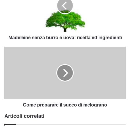
e
uova:
ricetta
ed
ingredienti
Madeleine senza burro e uova: ricetta ed ingredienti
Come
preparare
il
succo
di
melograno
Come preparare il succo di melograno
Articoli correlati