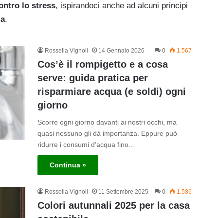
ontro lo stress
, ispirandoci anche ad alcuni principi
ia
.
Rossella Vignoli
14 Gennaio 2026
0
1.567
Cos’è il rompigetto e a cosa
serve: guida pratica per
risparmiare acqua (e soldi) ogni
giorno
Scorre ogni giorno davanti ai nostri occhi, ma
quasi nessuno gli dà importanza. Eppure può
ridurre i consumi d’acqua fino…
Continua »
Rossella Vignoli
11 Settembre 2025
0
1.586
Colori autunnali 2025 per la casa