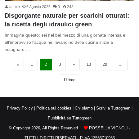
admin
6 Agosto 2026
0
248
Disgorgante naturale per scarichi otturati:
la ricetta degli idraulici green
Immagina questo: sei nel bel mezzo di una giornata intensa e
all’improvviso l’acqua nel lavandino della cucina inizia a
ristagnare.…
«
1
2
3
»
10
20
...
Ultima
Privacy Policy
|
Politica sui cookies
|
Chi siamo
|
Scrivi a Tuttogreen
|
Pubblicità su Tuttogreen
© Copyright 2026, All Rights Reserved |
ROSSELLA VIGNOLI -
TUTTI I DIRITTI RISERVATI - P.IVA 13556710963