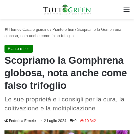
M
Home
/
Casa e giardino
/
Piante e fiori
/
Scopriamo la Gomphrena
globosa, nota anche come falso trifoglio
Piante e fiori
Scopriamo la Gomphrena
globosa, nota anche come
falso trifoglio
Le sue proprietà e i consigli per la cura, la
coltivazione e la moltiplicazione
Federica Ermete
2 Luglio 2024
0
10.342