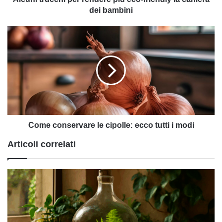
bambini
dei bambini
Come
conservare
le
cipolle:
ecco
tutti
i
modi
Come conservare le cipolle: ecco tutti i modi
Articoli correlati