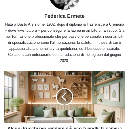
Federica Ermete
Nata a Busto Arsizio nel 1982, dopo il diploma si trasferisce a Cremona
– dove vive tutt’ora – per conseguire la laurea in ambito umanistico. Sia
per formazione professionale che per passione personale, i suoi ambiti
di specializzazione sono l’alimentazione, la salute, il fitness di cui è
appassionata anche nella vita quotidiana, ed il benessere naturale.
Collabora con entusiasmo con la redazione di Tuttogreen dal giugno
2020.
Alcuni
trucchi
per
rendere
più
eco-
friendly
la
camera
dei
Alcuni trucchi per rendere più eco-friendly la camera