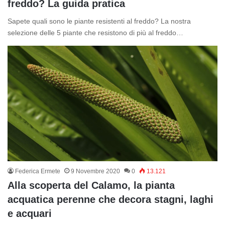
freddo? La guida pratica
Sapete quali sono le piante resistenti al freddo? La nostra
selezione delle 5 piante che resistono di più al freddo…
Federica Ermete
9 Novembre 2020
0
13.121
Alla scoperta del Calamo, la pianta
acquatica perenne che decora stagni, laghi
e acquari