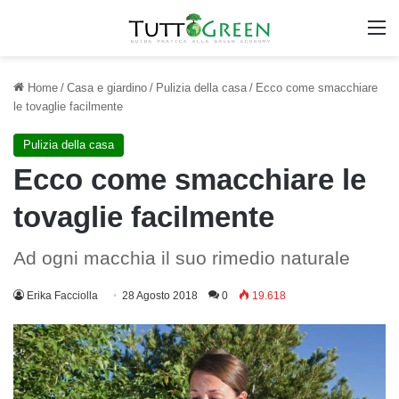
M
Home
/
Casa e giardino
/
Pulizia della casa
/
Ecco come smacchiare
le tovaglie facilmente
Pulizia della casa
Ecco come smacchiare le
tovaglie facilmente
Ad ogni macchia il suo rimedio naturale
Erika Facciolla
28 Agosto 2018
0
19.618