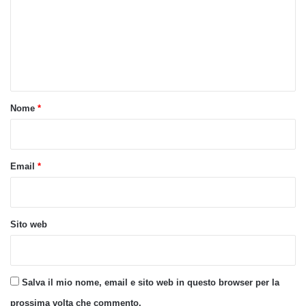
m
m
e
n
t
o
Nome
*
*
Email
*
Sito web
Salva il mio nome, email e sito web in questo browser per la
prossima volta che commento.