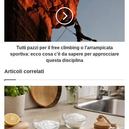
per
il
free
climbing
o
l'arrampicata
sportiva:
ecco
Tutti pazzi per il free climbing o l'arrampicata
cosa
sportiva: ecco cosa c'è da sapere per approcciare
c'è
questa disciplina
da
Articoli correlati
sapere
per
approcciare
questa
disciplina