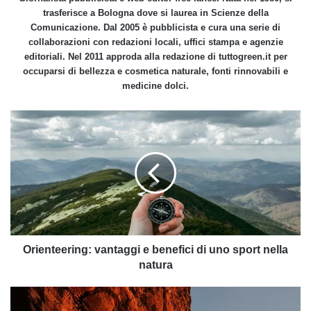
trasferisce a Bologna dove si laurea in Scienze della
Comunicazione. Dal 2005 è pubblicista e cura una serie di
collaborazioni con redazioni locali, uffici stampa e agenzie
editoriali. Nel 2011 approda alla redazione di tuttogreen.it per
occuparsi di bellezza e cosmetica naturale, fonti rinnovabili e
medicine dolci.
Orienteering:
vantaggi
e
benefici
di
uno
sport
nella
natura
Orienteering: vantaggi e benefici di uno sport nella
natura
Tutti
pazzi