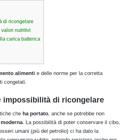
 di ricongelare
alori nutritivi
la carica batterica
ento alimenti
e delle norme per la corretta
i congelati.
impossibilità di ricongelare
atiche che
ha portato
, anche se potrebbe non
à moderna
. La possibilità di poter conservare il cibo,
esseri umani (più del petrolio) ci ha dato la
verlo consumare subito, potendo resistere anche per