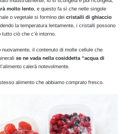
ato industrialmente, lo si scongela e poi ricongela,
rà molto lento
, e questo fa sì che nelle singole
ale o vegetale si formino dei
cristalli di ghiaccio
endo la temperatura lentamente, i cristalli possono
tutto ciò che c’è intorno.
nuovamente, il contenuto di molte cellule che
inerali
se ne vada nella cosiddetta “acqua di
dell’alimento calerà notevolmente.
tesso alimento che abbiamo comprato fresco.