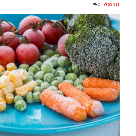
2
22.311