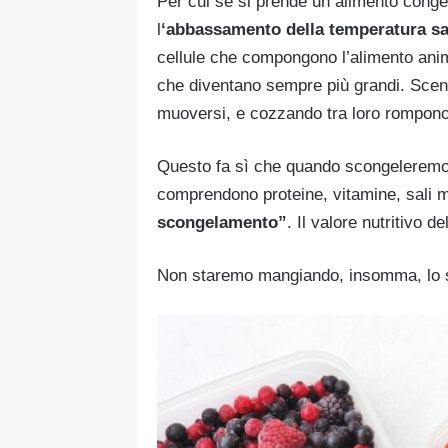
Per cui se si prende un alimento congel
l
‘abbassamento della temperatura sa
cellule che compongono l’alimento anim
che diventano sempre più grandi. Scend
muoversi, e cozzando tra loro rompono 
Questo fa sì che quando scongeleremo 
comprendono proteine, vitamine, sali m
scongelamento”
. Il valore nutritivo 
Non staremo mangiando, insomma, lo s