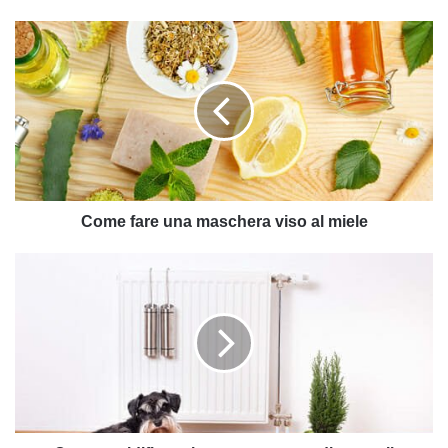
Come
fare
una
maschera
viso
al
miele
Come fare una maschera viso al miele
Come
umidificare
la
casa
con
metodi
naturali