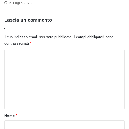
15 Luglio 2026
Lascia un commento
Il tuo indirizzo email non sarà pubblicato.
I campi obbligatori sono
contrassegnati
*
C
o
m
m
e
n
t
o
Nome
*
*