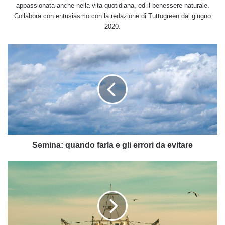
appassionata anche nella vita quotidiana, ed il benessere naturale.
Collabora con entusiasmo con la redazione di Tuttogreen dal giugno
2020.
Semina:
quando
farla
e
gli
errori
da
evitare
Semina: quando farla e gli errori da evitare
I
grandi
pescherecci
distruggono
tutto