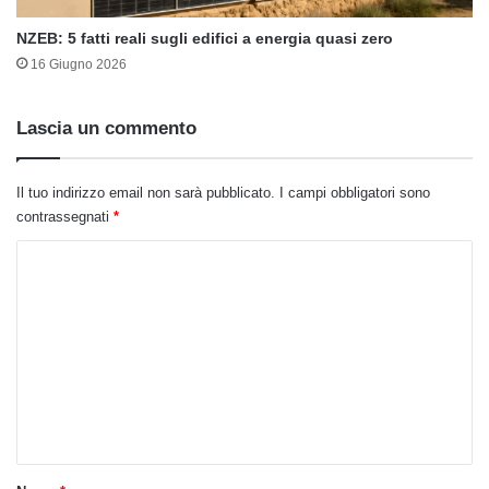
NZEB: 5 fatti reali sugli edifici a energia quasi zero
16 Giugno 2026
Lascia un commento
Il tuo indirizzo email non sarà pubblicato.
I campi obbligatori sono
contrassegnati
*
C
o
m
m
e
n
t
o