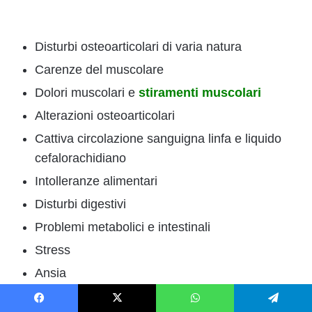
Disturbi osteoarticolari di varia natura
Carenze del muscolare
Dolori muscolari e
stiramenti muscolari
Alterazioni osteoarticolari
Cattiva circolazione sanguigna linfa e liquido
cefalorachidiano
Intolleranze alimentari
Disturbi digestivi
Problemi metabolici e intestinali
Stress
Ansia
Disturbi dell’attenzione della memoria
Facebook
X
WhatsApp
Telegram