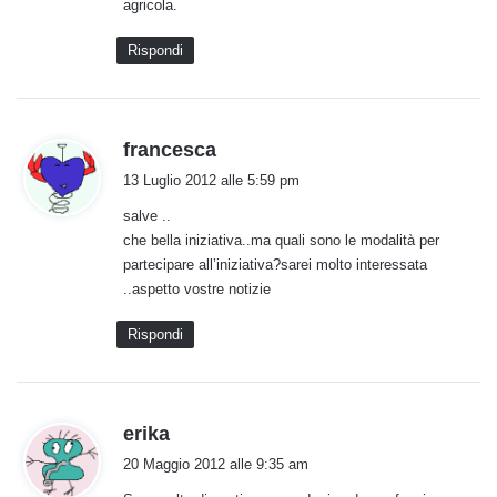
agricola.
t
t
Rispondi
o
:
h
francesca
a
13 Luglio 2012 alle 5:59 pm
d
salve ..
e
che bella iniziativa..ma quali sono le modalità per
t
partecipare all’iniziativa?sarei molto interessata
t
..aspetto vostre notizie
o
:
Rispondi
h
erika
a
20 Maggio 2012 alle 9:35 am
d