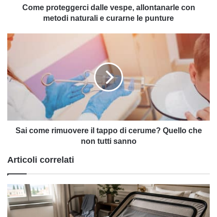
curarne
Come proteggerci dalle vespe, allontanarle con
le
metodi naturali e curarne le punture
punture
Sai
come
rimuovere
il
tappo
di
cerume?
Quello
che
non
Sai come rimuovere il tappo di cerume? Quello che
tutti
non tutti sanno
sanno
Articoli correlati