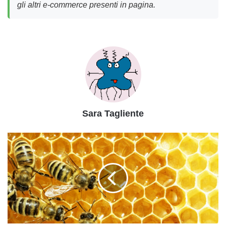
gli altri e-commerce presenti in pagina.
Sara Tagliente
Come
proteggerci
dalle
vespe,
allontanarle
con
metodi
naturali
e