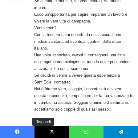
Se ascolto dimentico, se vedo ricordo, se faccio
e
imparo.
t
Ecco un’opportunità per capire, imparare un lavoro e
t
vivere la vera vita di campagna.
o
Vuoi venire?
:
Con la tessera sarai coperto da un’assicurazione
medico sanitaria ed eventuali controlli dello stato
italiano.
Una volta associato, wwoof ti consegnerà una lista
degli agriturismo biologici nel mondo dove puoi andare
a lavorare, fra cui ci siamo noi.
Se decidi di venire a vivere questa esperienza a
Sant’Egle, contattaci!
Noi offriremo vitto, alloggio, l’opportunità di vivere
questa esperienza, tempo libero per la tua vacanza e tu
in cambio, ci aiuterai. Soggiorno minimo 3 settimane,
accettiamo solo coppie di qualsiasi sesso.
Rispondi
Lascia un commento
Facebook
X
WhatsApp
Telegram